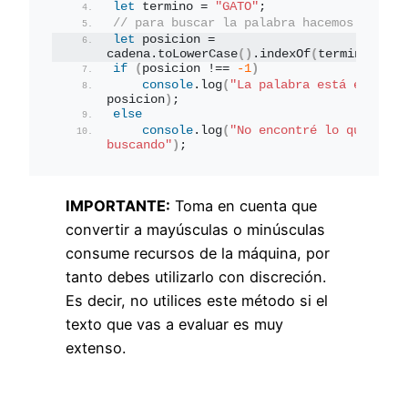
let
 termino = 
"GATO"
;
// para buscar la palabra hacemos
let
 posicion = 
cadena.
toLowerCase
(
)
.
indexOf
(
termino.
toLo
if
(
posicion !== 
-1
)
console
.
log
(
"La palabra está en la p
posicion
)
;
else
console
.
log
(
"No encontré lo que esás 
buscando"
)
;
IMPORTANTE:
Toma en cuenta que
convertir a mayúsculas o minúsculas
consume recursos de la máquina, por
tanto debes utilizarlo con discreción.
Es decir, no utilices este método si el
texto que vas a evaluar es muy
extenso.