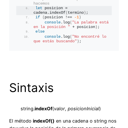
hacemos
let
 posicion = 
cadena.
indexOf
(
termino
)
;
if
(
posicion !== 
-1
)
console
.
log
(
"La palabra está 
en la posición "
 + posicion
)
;
else
console
.
log
(
"No encontré lo 
que estás buscando"
)
;
Sintaxis
string.
indexOf
(
valor
,
posicionInicial
)
El método
indexOf()
en una cadena o string nos