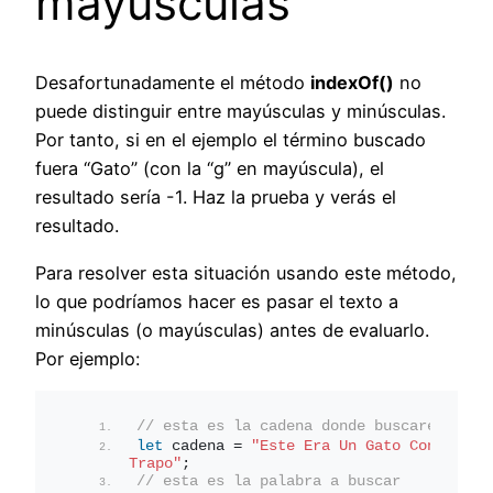
mayúsculas
Desafortunadamente el método
indexOf()
no
puede distinguir entre mayúsculas y minúsculas.
Por tanto, si en el ejemplo el término buscado
fuera “Gato” (con la “g” en mayúscula), el
resultado sería -1. Haz la prueba y verás el
resultado.
Para resolver esta situación usando este método,
lo que podríamos hacer es pasar el texto a
minúsculas (o mayúsculas) antes de evaluarlo.
Por ejemplo:
// esta es la cadena donde buscaremos
let
 cadena = 
"Este Era Un Gato Con Los Pi
Trapo"
;
// esta es la palabra a buscar