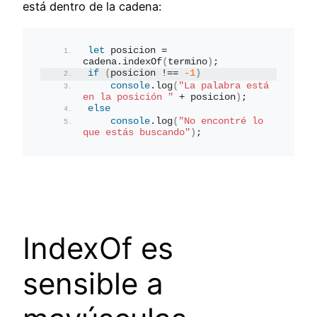
está dentro de la cadena:
let
 posicion = 
cadena.
indexOf
(
termino
)
;
if
(
posicion !== 
-1
)
console
.
log
(
"La palabra está 
en la posición "
 + posicion
)
;
else
console
.
log
(
"No encontré lo 
que estás buscando"
)
;
IndexOf es
sensible a