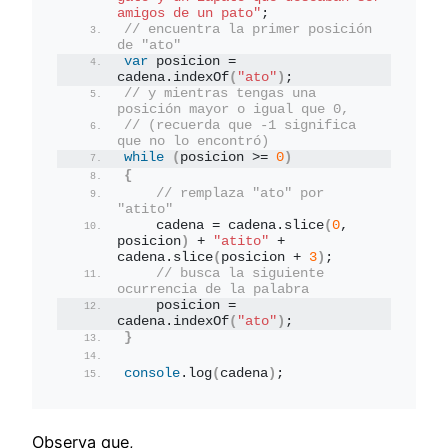
amigos de un pato"
;
// encuentra la primer posición 
de "ato"
var
 posicion = 
cadena.
indexOf
(
"ato"
)
;
// y mientras tengas una 
posición mayor o igual que 0,
// (recuerda que -1 significa 
que no lo encontró)
while
(
posicion >= 
0
)
{
// remplaza "ato" por 
"atito"
    cadena = cadena.
slice
(
0
, 
posicion
)
 + 
"atito"
 + 
cadena.
slice
(
posicion + 
3
)
;
// busca la siguiente 
ocurrencia de la palabra
    posicion = 
cadena.
indexOf
(
"ato"
)
;
}
console
.
log
(
cadena
)
;
Observa que,